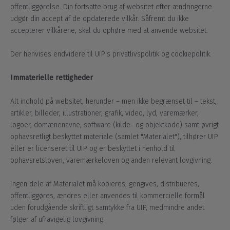
offentliggørelse. Din fortsatte brug af websitet efter ændringerne
udgør din accept af de opdaterede vilkår. Såfremt du ikke
accepterer vilkårene, skal du ophøre med at anvende websitet.
Der henvises endvidere til UIP's privatlivspolitik og cookiepolitik.
Immaterielle rettigheder
Alt indhold på websitet, herunder – men ikke begrænset til – tekst,
artikler, billeder, illustrationer, grafik, video, lyd, varemærker,
logoer, domænenavne, software (kilde- og objektkode) samt øvrigt
ophavsretligt beskyttet materiale (samlet "Materialet"), tilhører UIP
eller er licenseret til UIP og er beskyttet i henhold til
ophavsretsloven, varemærkeloven og anden relevant lovgivning.
Ingen dele af Materialet må kopieres, gengives, distribueres,
offentliggøres, ændres eller anvendes til kommercielle formål
uden forudgående skriftligt samtykke fra UIP, medmindre andet
følger af ufravigelig lovgivning.