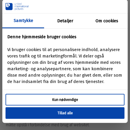
eller tilgængelighed på sådanne websites.
Links udgør ikke en anbefaling, godkendelse eller tilknytning,
medmindre dette udtrykkeligt er angivet.
Brug af tredjepartswebsites sker på eget ansvar og er underlagt
de pågældende tredjeparters vilkår.
Ansvarsbegrænsning
Websitet og dets indhold stilles til rådighed
"som det er" og "som
tilgængeligt"
.
UIP kan ikke garantere, at oplysningerne på websitet til enhver tid
er korrekte, fuldstændige eller opdaterede.
I det omfang det er tilladt efter dansk ret, er UIP ikke ansvarlig for
direkte eller indirekte tab, driftstab, datatab eller følgeskader, der
måtte opstå i forbindelse med brug af websitet.