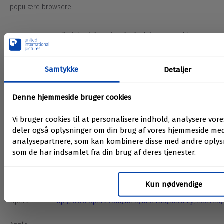
populære browsere:
Browser
Vejledning i, hvordan du deaktiverer cookies
Google
https://support.google.com/chrome/answer/95647
Chrome
https://support.mozilla.org/en-US/kb/enable-and-
Mozilla
disable-cookies-website-...
Firefox
https://support.mozilla.org/en-US/kb/disable-third-
party-cookies
Microsoft
https://support.microsoft.com/en-
Internet
gb/help/17442/windows-internet-explorer...
Explorer
Opera
http://www.opera.com/help/tutorials/security/cookies/