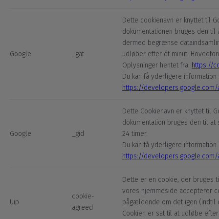
Dette cookienavn er knyttet til G
dokumentationen bruges den til
dermed begrænse dataindsamlin
Google
_gat
udløber efter ét minut. Hovedfo
Oplysninger hentet fra:
https://c
Du kan få yderligere information 
https://developers.google.com/an
Dette Cookienavn er knyttet til G
dokumentation bruges den til at
Google
_gid
24 timer.
Du kan få yderligere information 
https://developers.google.com/an
Dette er en cookie, der bruges t
vores hjemmeside accepterer coo
cookie-
Uip
pågældende om det igen (indtil 
agreed
Cookien er sat til at udløbe efte