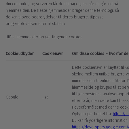
din computer, og serveren får den tilbage igen, når du går ind på
hjemmesiden. De fleste hjemmesider bruger denne teknologi, så
de kan tilbyde bedre ydelser til deres brugere, tilpasse
brugeroplevelsen eller til statistik.
UIP's hjemmesider bruger følgende cookies:
Cookieudbyder
Cookienavn
Om disse cookies – hvorfor d
Dette cookienavn er knyttet til G
skelne mellem unikke brugere ved
nummer som klientidentifikator.
hjemmeside og bruges til at be
til hjemmesidens analyserapport.
Google
_ga
efter to år, men dette kan tilpa
Hovedformålet med denne cooki
Oplysninger hentet fra:
https://
Du kan få yderligere information 
https://developers.google.com/an