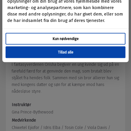
Children of Blood and Bone
Originaltitel:
Biografpremiere
14. januar 2027
I fantasyverdenen Orïsha begiver en ung kvinde sig ud på en
farefuld færd for at genvinde den magi, som brutalt blev
stjålet fra hendes folk. Sammen med sin bror allierer hun sig
med kongens datter og søn for at kæmpe imod hans
nådesløse styre.
Instruktør
Gina Prince-Bythewood
Medvirkende
Chiwetel Ejiofor /
Idris Elba /
Tosin Cole /
Viola Davis /