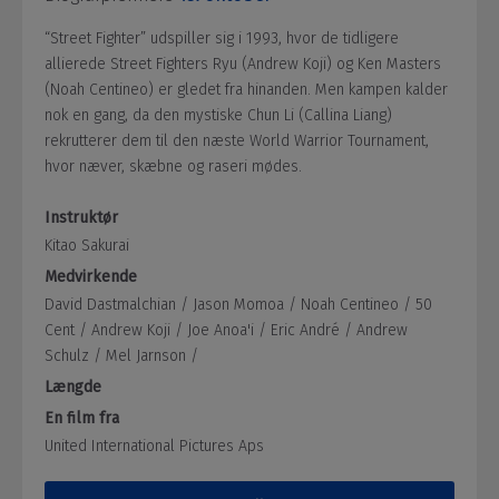
“Street Fighter” udspiller sig i 1993, hvor de tidligere
allierede Street Fighters Ryu (Andrew Koji) og Ken Masters
(Noah Centineo) er gledet fra hinanden. Men kampen kalder
nok en gang, da den mystiske Chun Li (Callina Liang)
rekrutterer dem til den næste World Warrior Tournament,
hvor næver, skæbne og raseri mødes.
Instruktør
Kitao Sakurai
Medvirkende
David Dastmalchian /
Jason Momoa /
Noah Centineo /
50
Cent /
Andrew Koji /
Joe Anoa'i /
Eric André /
Andrew
Schulz /
Mel Jarnson /
Længde
En film fra
United International Pictures Aps