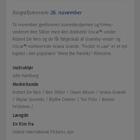
Biografpremiere
26. november
Til november genforenes komediestjernen og Emmy-
vinderen Ben Stiller med den dobbelte Oscar®-vinder
Robert De Niro og de får følgeskab af Grammy-vinder og
Oscar®-nominerede Ariana Grande. ”Focker In Law” er et nyt
kapitel i den populære ”Meet the Parents”-filmserie.
Instruktør
John Hamburg
Medvirkende
Robert De Niro /
Ben Stiller /
Owen Wilson /
Ariana Grande
/
Skylar Gisondo /
Blythe Danner /
Teri Polo /
Beanie
Feldstein /
Længde
En film fra
United International Pictures Aps