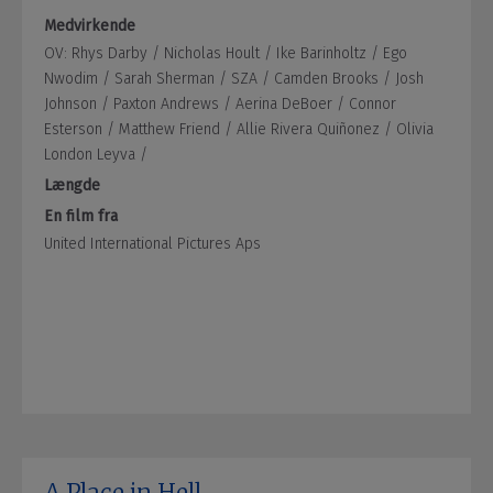
Medvirkende
OV: Rhys Darby /
Nicholas Hoult /
Ike Barinholtz /
Ego
Nwodim /
Sarah Sherman /
SZA /
Camden Brooks /
Josh
Johnson /
Paxton Andrews /
Aerina DeBoer /
Connor
Esterson /
Matthew Friend /
Allie Rivera Quiñonez /
Olivia
London Leyva /
Længde
En film fra
United International Pictures Aps
A Place in Hell