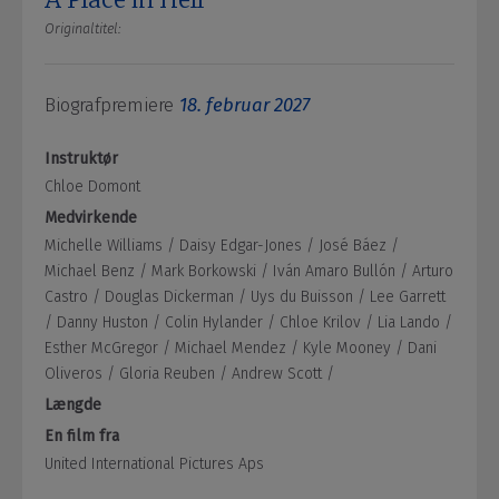
Originaltitel:
Biografpremiere
18. februar 2027
Instruktør
Chloe Domont
Medvirkende
Michelle Williams /
Daisy Edgar-Jones /
José Báez /
Michael Benz /
Mark Borkowski /
Iván Amaro Bullón /
Arturo
Castro /
Douglas Dickerman /
Uys du Buisson /
Lee Garrett
/
Danny Huston /
Colin Hylander /
Chloe Krilov /
Lia Lando /
Esther McGregor /
Michael Mendez /
Kyle Mooney /
Dani
Oliveros /
Gloria Reuben /
Andrew Scott /
Længde
En film fra
United International Pictures Aps