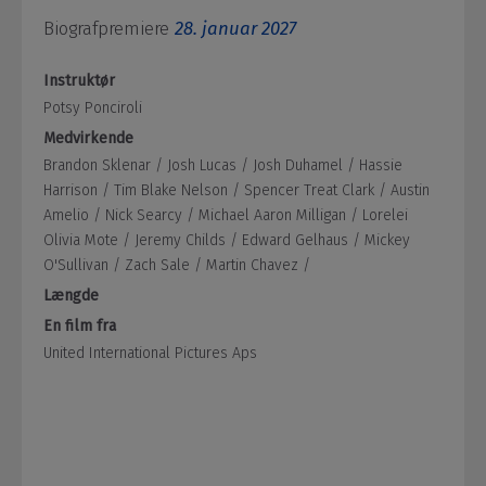
Biografpremiere
28. januar 2027
Instruktør
Potsy Ponciroli
Medvirkende
Brandon Sklenar /
Josh Lucas /
Josh Duhamel /
Hassie
Harrison /
Tim Blake Nelson /
Spencer Treat Clark /
Austin
Amelio /
Nick Searcy /
Michael Aaron Milligan /
Lorelei
Olivia Mote /
Jeremy Childs /
Edward Gelhaus /
Mickey
O'Sullivan /
Zach Sale /
Martin Chavez /
Længde
En film fra
United International Pictures Aps