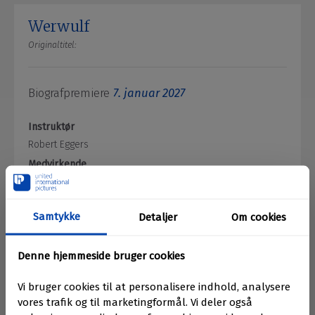
Werwulf
Originaltitel:
Biografpremiere
7. januar 2027
Instruktør
Robert Eggers
Medvirkende
Aaron Taylor-Johnson /
Willem Dafoe /
Lily-Rose Depp /
Jack Morris /
Bodhi Rae Breathnach /
Ralph Ineson /
Længde
En film fra
United International Pictures Aps
Se Trailer 1