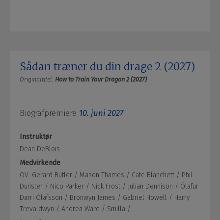
Sådan træner du din drage 2 (2027)
Originaltitel:
How to Train Your Dragon 2 (2027)
Biografpremiere
10. juni 2027
Instruktør
Dean DeBlois
Medvirkende
OV: Gerard Butler /
Mason Thames /
Cate Blanchett /
Phil
Dunster /
Nico Parker /
Nick Frost /
Julian Dennison /
Ólafur
Darri Ólafsson /
Bronwyn James /
Gabriel Howell /
Harry
Trevaldwyn /
Andrea Ware /
Smilla /