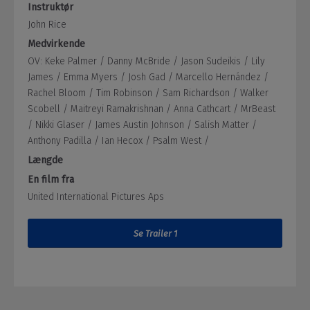
Instruktør
John Rice
Medvirkende
OV: Keke Palmer /
Danny McBride /
Jason Sudeikis /
Lily
James /
Emma Myers /
Josh Gad /
Marcello Hernández /
Rachel Bloom /
Tim Robinson /
Sam Richardson /
Walker
Scobell /
Maitreyi Ramakrishnan /
Anna Cathcart /
MrBeast
/
Nikki Glaser /
James Austin Johnson /
Salish Matter /
Anthony Padilla /
Ian Hecox /
Psalm West /
Længde
En film fra
United International Pictures Aps
Se Trailer 1