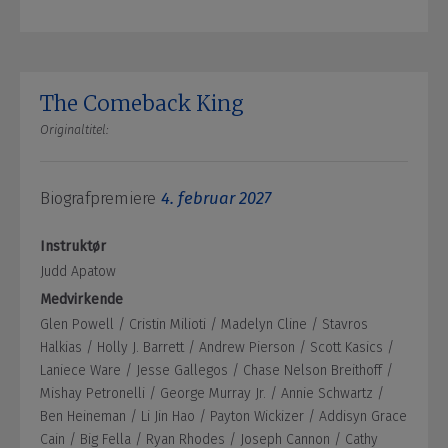
The Comeback King
Originaltitel:
Biografpremiere
4. februar 2027
Instruktør
Judd Apatow
Medvirkende
Glen Powell /
Cristin Milioti /
Madelyn Cline /
Stavros
Halkias /
Holly J. Barrett /
Andrew Pierson /
Scott Kasics /
Laniece Ware /
Jesse Gallegos /
Chase Nelson Breithoff /
Mishay Petronelli /
George Murray Jr. /
Annie Schwartz /
Ben Heineman /
Li Jin Hao /
Payton Wickizer /
Addisyn Grace
Cain /
Big Fella /
Ryan Rhodes /
Joseph Cannon /
Cathy