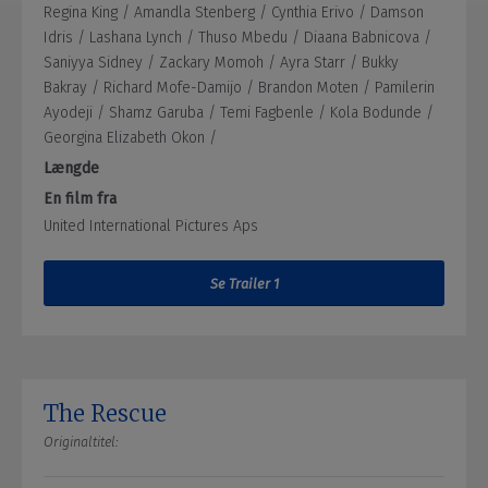
Regina King /
Amandla Stenberg /
Cynthia Erivo /
Damson
Idris /
Lashana Lynch /
Thuso Mbedu /
Diaana Babnicova /
Saniyya Sidney /
Zackary Momoh /
Ayra Starr /
Bukky
Bakray /
Richard Mofe-Damijo /
Brandon Moten /
Pamilerin
Ayodeji /
Shamz Garuba /
Temi Fagbenle /
Kola Bodunde /
Georgina Elizabeth Okon /
Længde
En film fra
United International Pictures Aps
Se Trailer 1
The Rescue
Originaltitel: