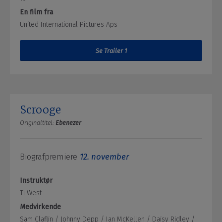
En film fra
United International Pictures Aps
Se Trailer 1
Scrooge
Originaltitel:
Ebenezer
Biografpremiere
12. november
Instruktør
Ti West
Medvirkende
Sam Claflin /
Johnny Depp /
Ian McKellen /
Daisy Ridley /