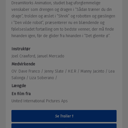
DreamWorks Animation, studiet bag uforglemmelige
venskaber som drengen og dragen i ”Sådan træner du din
drage”, trolden og æslet i ”Shrek” og robotten og gæslingen
i ”Den vilde robot”, præsenterer nu en blændende og
følelsesladet fortælling om to bedste venner, der må finde
hinanden igen, før de glider fra hinanden i ”Det glemte ø”.
Instruktør
Joel Crawford, Januel Mercado
Medvirkende
OV: Dave Franco /
Jenny Slate /
H.E.R /
Manny Jacinto /
Lea
Salonga /
Liza Soberano /
Længde
En film fra
United International Pictures Aps
Se Trailer 1