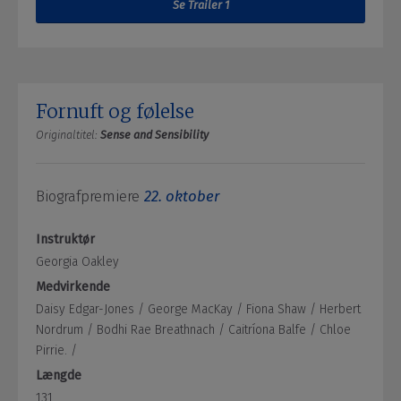
Se Trailer 1
Fornuft og følelse
Originaltitel:
Sense and Sensibility
Biografpremiere
22. oktober
Instruktør
Georgia Oakley
Medvirkende
Daisy Edgar-Jones /
George MacKay /
Fiona Shaw /
Herbert
Nordrum /
Bodhi Rae Breathnach /
Caitríona Balfe /
Chloe
Pirrie. /
Længde
131