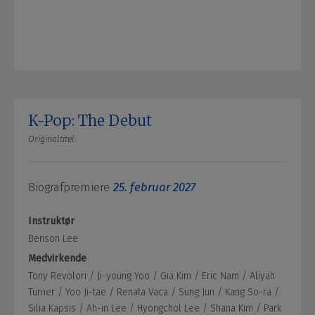
K-Pop: The Debut
Originaltitel:
Biografpremiere
25. februar 2027
Instruktør
Benson Lee
Medvirkende
Tony Revolori /
Ji-young Yoo /
Gia Kim /
Eric Nam /
Aliyah
Turner /
Yoo Ji-tae /
Renata Vaca /
Sung Jun /
Kang So-ra /
Silia Kapsis /
Ah-in Lee /
Hyongchol Lee /
Shana Kim /
Park