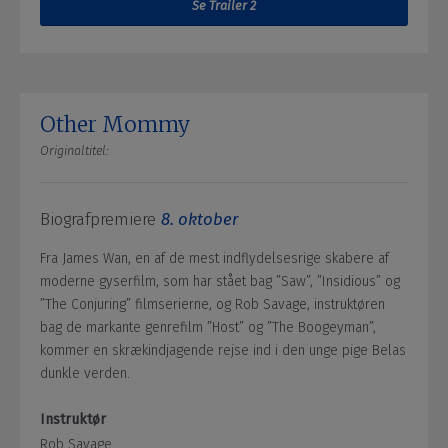
Se Trailer 2
Other Mommy
Originaltitel:
Biografpremiere
8. oktober
Fra James Wan, en af de mest indflydelsesrige skabere af
moderne gyserfilm, som har stået bag ”Saw”, ”Insidious” og
”The Conjuring” filmserierne, og Rob Savage, instruktøren
bag de markante genrefilm ”Host” og ”The Boogeyman”,
kommer en skrækindjagende rejse ind i den unge pige Belas
dunkle verden.
Instruktør
Rob Savage