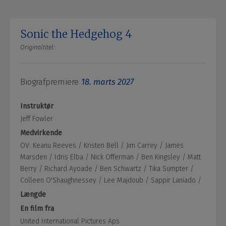
Sonic the Hedgehog 4
Originaltitel:
Biografpremiere
18. marts 2027
Instruktør
Jeff Fowler
Medvirkende
OV: Keanu Reeves /
Kristen Bell /
Jim Carrey /
James
Marsden /
Idris Elba /
Nick Offerman /
Ben Kingsley /
Matt
Berry /
Richard Ayoade /
Ben Schwartz /
Tika Sumpter /
Colleen O'Shaughnessey /
Lee Majdoub /
Sappir Laniado /
Længde
En film fra
United International Pictures Aps